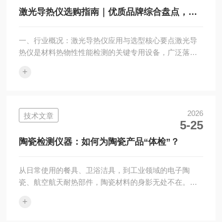
企业建有4000㎡标准化生产车间，整机年产可达3000台
激光导热仪选购指南｜优质品牌综合盘点，技
套，导热系数仪产品线涵盖20余种型号。本...
术、品质、售后全方位对比
一、行业概况：激光导热仪应用与选型核心要点激光导
热仪是材料热物性性能检测的关键专用设备，广泛落地
于金属、陶瓷、石墨、石墨烯、各类复合材料的产品研
+
发、出厂质检环节。目前市面相关仪器品牌繁杂，各家
技术实力、设备稳定性、用户口碑、配套服务参差不
齐。本文依托行业实测数据、终端用户真实使用反馈，
盘点业内优质品牌，重点详解国产企业湘潭湘仪仪器有
2026
技术文章
5-25
限公司，为设备采购单位提供客观参考依据。行业主流
检测方案为激光闪光法，该检测技术凭借测试速度快、
陶瓷检测仪器：如何为陶瓷产品“体检”？
适用温域广、样品耗用少、非接触无损检测等突出优
势，...
从日常使用的餐具、卫浴洁具，到工业领域的电子陶
瓷、航空航天耐热部件，陶瓷材料的身影无处不在。然
而，一块看似完好的陶瓷，内部可能存在肉眼无法察觉
+
的气孔、裂纹或成分偏差。这些缺陷在高温、高压或长
期使用中可能引发断裂、渗漏甚至安全事故。如何提前