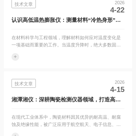
湘潭湘仪仪器有限公司便是兼具技术积淀与市场认可度
2026
技术文章
4-22
的优质制造商。该公司由原国有湘缆集团湘潭仪器仪表
厂改制组建，是国家高新技术企业，拥有4000㎡标准生
认识高低温热膨胀仪：测量材料“冷热身形”的
产车间，年生产仪器可达3000台套，其研发的...
科学工具
在材料科学与工程领域，理解材料如何应对温度变化是
一项基础而重要的工作。当温度升降时，绝大多数固体
材料的尺寸会发生微小的改变，这种现象称为热膨胀或
+
冷收缩。为了较为准确测量这种随温度变化的尺寸行
为，科学家和工程师们使用一种专门的仪器。这种设备
能够在设定的温度范围内，对样品进行可控的升降温，
并同步记录其长度或体积的微小变化。那么，这种工具
2026
技术文章
4-15
具体能做什么呢？高低温热膨胀仪的核心作用在于较为
准确测定材料的热膨胀系数。这是一个关键的物理参
湘潭湘仪：深耕陶瓷检测仪器领域，打造高精
数，描述了单位温度变化下材料尺寸的相对改变量。获
度测量系统
取这...
在现代工业体系中，陶瓷材料因其优异的耐高温、耐腐
蚀及绝缘性能，被广泛应用于航空航天、电子信息、生
物医疗及新能源等领域。然而，陶瓷材料的性能高度依