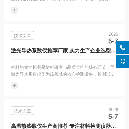
等下游领域的提质升级需求持续释放，成为驱动行业前
+
行的核心动力。这一年，行业呈现出鲜明的发展态势：
技术迭代节奏持续加快，国产替代进程不断深化，场景
适配能力愈发精细，国产品牌凭借技术突破与成本优
势，逐步打破进口品牌长期垄断中高端市场的格局。据
2026
技术文章
5-7
数据统计，本年度国内硅酸盐成份分析快速仪市场规模
同比增幅超15%，其中国产品牌市场成功突破70%，。
激光导热系数仪推荐厂家 实力生产企业选型指
在这一行业浪潮中，湘潭湘仪仪器有限公司凭借...
南
材料热物性检测是材料研发与品质管控的核心环节，而
激光导热系数仪作为该领域的核心检测设备，其测试精
度、适配能力直接关系到相关产业的技术升级与产品竞
+
争力，广泛应用于工业制造、科研攻关、高校教学、专
业检测等多个关键场景。在国内激光导热系数仪制造领
域，湘潭湘仪仪器凭借多年来在实验室仪器设备领域的
深耕细作，凭借技术研发体系、严苛的品质管理标准，
2026
技术文章
5-7
逐步成长为国产仪器中的企业，在行业内占据重要地
位。本文将聚焦湘潭湘仪激光导热系数仪，从技术原
高温热膨胀仪生产商推荐 专注材料检测仪器制