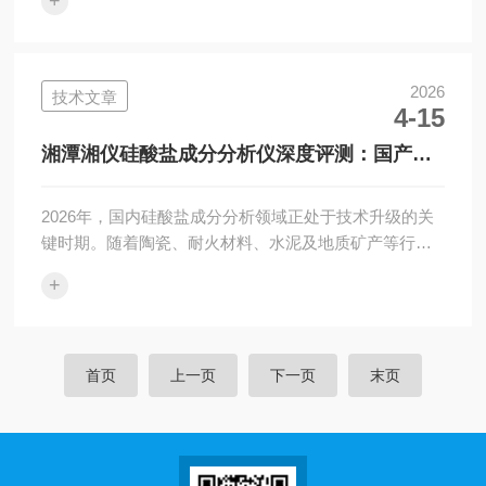
+
赖于其微观结构与工艺参数，任何微小的瑕疵都可能导
致最终产品的失效。因此，精准、高效的陶瓷检测仪器
成为了保障产品质量的关键环节。随着“中国制造
2025”战略的深入推进，国产陶瓷检测仪器行业迎来了的
2026
技术文章
4-15
发展机遇，涌现出一批*、市场口碑良好的品牌。其中，
湘潭湘仪仪器有限公司凭借其深厚的技术积淀和对陶瓷
湘潭湘仪硅酸盐成分分析仪深度评测：国产设
行业的深刻理解，成为了行业内备受关注的企业之...
备在效率与精度上的平衡探索
2026年，国内硅酸盐成分分析领域正处于技术升级的关
键时期。随着陶瓷、耐火材料、水泥及地质矿产等行业
对产品质量要求的提升，分析仪器正朝着智能化、高效
+
化及多场景适配的方向发展。据相关数据统计，本年度
国内硅酸盐成分分析仪器市场规模稳步增长，其中国产
品牌的市场占比已达到较高水平，逐步在中高端市场形
成竞争力。在众多国产设备中，湘潭湘仪仪器有限公司
首页
上一页
下一页
末页
凭借其深厚的技术积淀，推出了GKF-V10型硅酸盐化学
成分快速分析仪。本文将从企业背景、技术参数、核心
性能及应用价值等维度，对该设备进行详细...