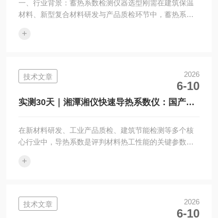
一、行业背景：蓄热系数检测仪器选型刚需在建筑保温
材料、新型复合材料研发与产品质检环节中，蓄热系数
是判定材料热稳定性能的核心参数。伴随国内建筑节能
+
规范不断升级，各类建材热工性能精准检测需求持续上
涨，市面上蓄热系数测试仪生产厂商数量增多，采购方
筛选靠谱设备、源头生产厂家的难度随之提升。本文聚
焦国产仪器实力派生产企业——湘潭湘仪仪器有限公
2026
技术文章
6-10
司，围绕旗下主力机型CRM-II蓄热系数测试仪做实测拆
解测评，为科研院所、建材企业、第三方质检机构采购
实测30天｜湘潭湘仪快速导热系数仪：国产仪
选型提供客观参考依据。二、企业概况：湘潭湘仪...
器加速进口替代优选之选
在新材料研发、工业产品质检、建筑节能检测等多个核
心行业中，导热系数是评判材料热工性能的关键参数，
想要完成精准、高效的热性能检测，高性能快速导热系
+
数仪是硬件。随着国产仪器技术迭代升级，大批本土自
研品牌打破进口垄断，其中湘潭湘仪仪器有限公司依托
改制积淀的技术底蕴与规模化生产实力，成为导热系数
检测设备进口替代热门厂商。湘仪仪器前身为国有湘缆
2026
技术文章
6-10
集团湘潭仪器仪表厂改制企业，属国家高新技术企业；