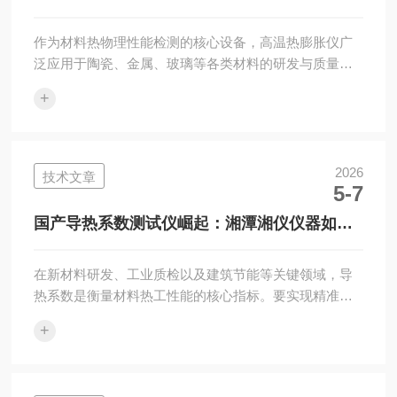
理、核心性能、设计配置、品控服务及市场应用等关键
造
维度...
作为材料热物理性能检测的核心设备，高温热膨胀仪广
泛应用于陶瓷、金属、玻璃等各类材料的研发与质量管
控环节，其测量精度与运行稳定性，是保障实验数据真
+
实可靠的核心前提。湘潭湘仪仪器深耕实验室仪器领域
多年，凭借深厚的技术积累与严格的品控标准，推出了
PCY-H、PCY-III等系列高温热膨胀仪，适配不同类型材
料的检测需求，成为众多科研机构、企业实验室的优选
2026
技术文章
5-7
设备。本文结合长期实际使用体验，从核心性能、操作
体验、维护保障等关键维度，对该系列仪器进行全面客
国产导热系数测试仪崛起：湘潭湘仪仪器如何
观的解析，为行业用户提供真实、实用的...
凭硬核技术打破进口垄断？
在新材料研发、工业质检以及建筑节能等关键领域，导
热系数是衡量材料热工性能的核心指标。要实现精准快
速的检测，离不开专业的快速导热系数仪。选择一款技
+
术成熟、适配性强的仪器，以及实力过硬的生产企业，
是保障数据精准、提升检测效率的关键。目前国内市场
上，不少厂家凭借自主研发能力推出了多款仪器，其中