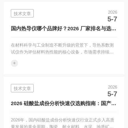
发现这些问题？答案在于一类专门用于分析陶瓷特性的
设备。什么是陶瓷检测仪器？这类设备的核心功能是对
2026
技术文章
5-7
陶瓷材料的物理、化学和机械性能进行量化分析。它们
通过不同原理——如X射线衍射分析晶体结构、超声波探
国内热导仪哪个品牌好？2026 厂家排名与选购
测内部缺陷、热膨胀仪测量温度稳定性——将陶瓷的“...
指南
在材料科学与工业制造不断升级的背景下，导热系数测
试仪作为评估材料热性能的核心设备，市场需求持续释
放，全球行业整体呈现稳健发展的良好态势。2023年，
+
全球热导仪市场规模已达6.7亿美元，据行业预测，到
2030年这一规模将稳步攀升至8.54亿美元，2023至2030
年间年均复合增长率维持在1.9%，这一持续增长的态
势，核心驱动力源于全球范围内各行业对高性能材料的
2026
技术文章
5-7
需求不断攀升，尤其是新能源、电子信息等前沿领域的
技术迭代，进一步带动了导热测试设备的市场需求。相
2026 硅酸盐成份分析快速仪选购指南：国产知
较于全球市场的稳健增长，...
名品牌盘点与推荐
2026年，国内硅酸盐成份分析快速仪行业正式步入高质
量发展的黄金周期，陶瓷、耐火材料、水泥、地质矿产