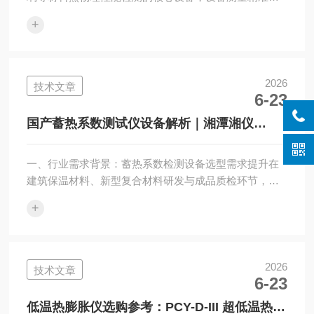
度、连续运行稳定程度直接影响试验数据可靠程度。湘
+
潭湘仪仪器有限公司深耕实验室检测仪器制造多年，自
主研发PCY-H、PCY-III两类高温热膨胀仪，现已配套多
家科研院所、生产企业质检实验室。本文结合长期实地
设备使用经验，从测量精准度、温控运行表现、智能操
2026
技术文章
6-23
作系统、运维配套服务、产品待优化细节五个维度拆解
设备综合表现，为行业采购选型提供客观参考依据。
国产蓄热系数测试仪设备解析｜湘潭湘仪
二、微米级精准测量，捕捉材料细微形变数据...
CRM-II 仪器参数实测说明
一、行业需求背景：蓄热系数检测设备选型需求提升在
建筑保温材料、新型复合材料研发与成品质检环节，蓄
热系数是判定材料热稳定性能的核心参数。伴随国内建
+
筑节能相关规范持续完善，各类建材热工性能精准检测
需求持续增加，市场内蓄热系数测试仪生产厂商数量增
多，采购方筛选靠谱设备、正规源头生产厂家的难度有
所上升。本文围绕国产仪器生产企业湘潭湘仪仪器有限
2026
技术文章
6-23
公司，针对旗下主力机型CRM-II蓄热系数测试仪完成实
测拆解解读，为科研院所、建材企业、第三方质检机构
低温热膨胀仪选购参考：PCY-D-III 超低温热膨