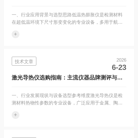
采购选型提供客观参考内容。二、企业基础实力...
胀系数测试仪实测解读
一、行业应用背景与选型思路低温热膨胀仪是检测材料
在超低温环境下尺寸形变变化的专业设备，多用于航空
航天、新能源、陶瓷无机材料等领域研发与质量管控工
+
作。国内相关设备生产企业数量持续增加，不同品牌设
备在测量精准度、运行稳定程度、场景适配能力上存在
差异。湘潭湘仪仪器拥有多年技术沉淀，旗下低温热膨
胀仪在行业内具备不错的市场认可度。本文结合PCY-D-
2026
技术文章
6-23
III超低温热膨胀系数测试仪实际使用表现，从多维度完
成设备实测解读，结合行业实际检测需求整理选型要
激光导热仪选购指南：主流仪器品牌测评与设
点，为行业从业者提供实用参考内容。二、湘...
备选型参考
一、行业发展现状与设备选型参考维度激光导热仪是检
测材料热物性参数的专业设备，广泛应用于金属、陶
瓷、石墨、石墨烯及各类复合材料研发试验与出厂质检
+
场景。当前市场仪器品牌品类丰富，各品牌在研发能
力、设备稳定程度、用户使用反馈与配套服务层面存在
明显差异。本文结合行业实测数据与终端实验室实际使