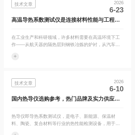
用体验，梳理市场内口碑较好的仪器品牌，重点介绍国
2026
技术文章
6-23
产仪器企业湘潭湘仪仪器有限公司相关产品，为采购单
位提供客观、实用的选型参考内容。现阶段行业主流检
高温导热系数测试仪是连接材料性能与工程应
测方式为激光闪光法，该检测方式测试用时短、适配温
用的桥梁
度区...
在工业生产和科研领域，许多材料需要在高温环境下工
作——从航天器的隔热层到钢铁冶炼的炉衬，从汽车发
动机的陶瓷部件到电子设备的散热模块。这些材料在高
+
温下的导热性能，直接决定了设备的安全性与效率。而
要准确评估这一性能，就需要借助一种专业设备：高温
导热系数测试仪。什么是高温导热系数测试仪？简单来
说，这是一种用于测量材料在高温条件下导热能力的实
2026
技术文章
6-10
验装置。导热系数(又称热导率)是描述物质传导热量能力
的物理量，单位通常为瓦特每米开尔文(W/(m·K))。当温
国内热导仪选购参考，热门品牌及实力供应商
度升高时，许多材料的导热系数会发生...
盘点
热导仪即导热系数测试仪，是电子、新能源、保温材
料、陶瓷、复合材料等行业的热性能检测设备，用于测
定材料导热系数、热阻及界面接触热阻。随着高端制造