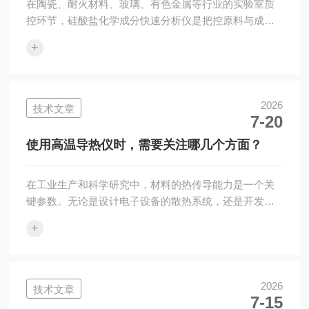
在陶瓷、耐火材料、玻璃、有色金属等行业的实验室质
控环节，硅酸盐化学成分快速分析仪是把控原料与成品
品质的核心设备。市场同类仪器品类繁杂，不少采购者
+
会陷入参数、品牌、售后难以权衡的困境。选购时不能
只看单一性能，需综合品牌硬实力、市场口碑、市场保
有量、售后体系四大维度筛选，本文结合行业使用经
验，对湘潭湘仪仪器有限公司及其GKF-VIII型多元素快
2026
技术文章
7-20
速分析仪展开综合测评，为行业采购提供参考。一、品
牌实力测评：深耕行业的原生制造底蕴仪器设备的长期
使用高温导热仪时，需要关注哪几个方面？
稳定性，根源在于企业的研发生产基底，这也是...
在工业生产和科学研究中，材料的热传导能力是一个关
键参数。无论是设计电子设备的散热系统，还是开发航
天器的隔热材料，都需要准确了解材料在高温环境下的
+
传热表现。高温导热仪正是为满足这一需求而设计的专
业测量设备。高温导热仪是一种用于测量材料在高温条
件下热导率的实验装置。热导率是描述物质传导热量能
力的物理量，单位通常为瓦特每米开尔文(W/(m·K))。这
2026
技术文章
7-15
类设备能够将样品加热到数百甚至上千摄氏度，并在稳