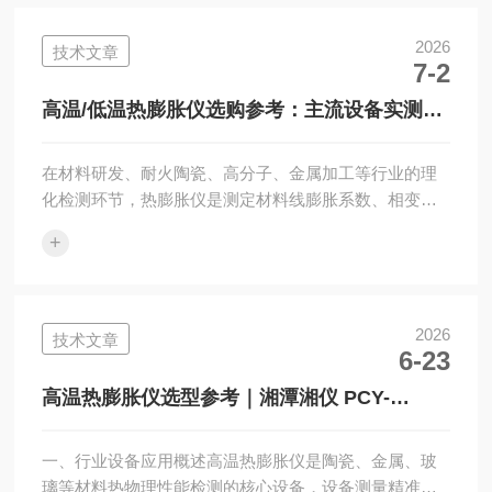
真、设备利用率偏低等问题。本文以湘潭湘仪仪器两款
主流机型——PCY-G高精度高温热膨胀仪、PCY-D-II高
2026
技术文章
7-2
低温热膨胀仪为实测对象，从适用场景、温控性能、检
测精度、结构设计、合规检测标准五大维度拆解对比，
高温/低温热膨胀仪选购参考：主流设备实测测
为高校科研实验室、企业质检、材料研发单...
评，多维度对比选型指南
在材料研发、耐火陶瓷、高分子、金属加工等行业的理
化检测环节，热膨胀仪是测定材料线膨胀系数、相变温
度、烧结动力学特性的核心设备。市场上热膨胀仪分为
+
高温型与高低温复合型两大品类，不同设备适用材料、
温度区间、检测精度差异明显，选型不当易造成检测数
据偏差、设备利用率低等问题。本文结合市面保有量较
高的湘潭湘仪仪器两款主流机型PCY-G高精度高温热膨
2026
技术文章
6-23
胀仪、PCY-D-II高低温热膨胀仪，从适用场景、温控能
力、检测精度、结构设计、合规标准五大维度开展实测
高温热膨胀仪选型参考｜湘潭湘仪 PCY-
解析，为实验室、生产质检、高校科研单...
H/PCY-III 设备性能全面说明
一、行业设备应用概述高温热膨胀仪是陶瓷、金属、玻
璃等材料热物理性能检测的核心设备，设备测量精准