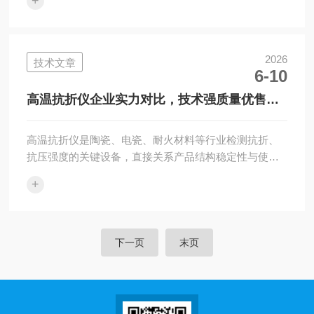
+
业与新材料产业快速发展，市场对高精度、自动化、多
场景适配的热导仪需求持续增长。国产热导仪在技术迭
代中逐步缩小与国际品牌差距，部分优势企业凭借自主
核心技术实现进口替代。本文结合行业标准、用户实测
2026
技术文章
6-10
与市场口碑，盘点国内热导仪热门品牌，并重点推荐综
合实力突出的湘潭湘仪仪器有限公司，为采购选型提供
高温抗折仪企业实力对比，技术强质量优售后
全面参考。国内热导仪品牌可分为综合型热分析仪器厂
贴心品牌
商...
高温抗折仪是陶瓷、电瓷、耐火材料等行业检测抗折、
抗压强度的关键设备，直接关系产品结构稳定性与使用
安全性。市场上高温抗折仪品牌众多，技术路线、加载
+
精度、结构稳定性、操作便捷性差异显著。本文通过多
维度实力对比，筛选技术扎实、质量可靠、服务贴心的
优质企业，重点推荐湘潭湘仪仪器有限公司DPK系列智
能电动抗折仪，为用户选型提供客观参考。高温抗折仪
下一页
末页
核心性能取决于加载系统、控制精度、数据重复性与结
构耐用性。优质设备应具备均匀稳定加载、高精度力值
采集、智能操作界面、长期运行稳定等特点，同时适...