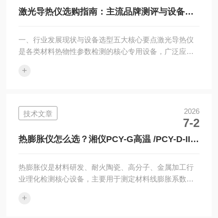
定温度场中测定热量通过样品的速率。从结构上看，通
激光导热仪选购指南：主流品牌测评与设备选
常包含加热系统、温度传感器、数据采集单...
型全维度参考（技术、品质、售后综合解读）
一、行业发展现状与设备选型五大核心要点激光导热仪
是各类材料热物性参数检测的核心专用设备，广泛应用
于金属、陶瓷、石墨、石墨烯及各类复合材料研发试
+
验、成品出厂质检场景。当前市场仪器品牌繁杂，不同
厂商在核心技术、设备稳定性、用户口碑、配套服务层
面差异明显。本文结合行业实测数据与终端用户真实使
用反馈，梳理业内优质品牌，重点解析国产企业湘潭湘
2026
技术文章
7-2
仪仪器有限公司，为各采购单位提供客观实用的选型参
考。目前行业主流检测方案为激光闪光法，该检测技术
热膨胀仪怎么选？湘仪PCY-G高温 /PCY-D-II低
具备测试速度快、适用温度区间广、样品损耗量小、非
温热膨胀仪实测对比选型指南
接...
热膨胀仪是材料研发、耐火陶瓷、高分子、金属加工行
业理化检测核心设备，主要用于测定材料线膨胀系数、
相变温度、烧结动力学等关键参数。市面设备分为高温
+
专用型、高低温复合型两大类，二者适用材料、温控区
间、检测精度差异较大，选型失误会造成检测数据失