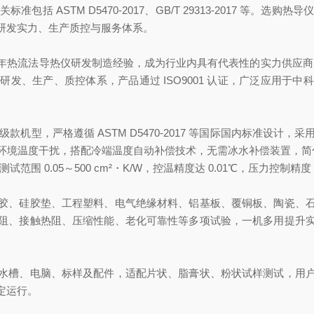
括 ASTM D5470‑2017、GB/T 29313‑2017 等。
研发实力、生产质控与服务体系。
流法导热仪研发制造经验，成为行业内具有代表性的实力供应商。公
发、生产、质控体系，产品通过 ISO9001 认证，广泛应用于
为升级款机型，严格遵循 ASTM D5470‑2017 等国际国内标准设
温度干扰，搭配冷端温度自动补偿技术，无需冰水补偿装置，简化使用
试范围 0.05～500 cm²・K/W，控温精度达 0.01℃，压力控制精度
、硅胶垫、工程塑料、电气绝缘材料、铝基板、覆铜板、陶瓷、石
阻、接触热阻、压缩性能、老化可靠性等多项试验，一机多用提升
槽、电脑、标样及配件，适配片状、脂膏状、粉状试样测试，用户
定运行。