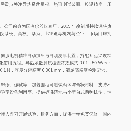
选购热导仪需重点关注导热系数量程、热阻测试范围、控温精度、压
司前身为国有仪器仪表厂，2005 年改制后持续深耕热
中科院系统、高校、华为、比亚迪等机构与企业，市场口碑扎
计，采用伺服电机精准自动加压与自动测厚装置，搭配 6 点温度梯
流程。导热系数测试覆盖常规模式 0.01～50 W/m・
 0.1 N，厚度分辨精度 0.001 mm，满足高精度检测需求。
墨纸、碳毡等，加装围框可测试粉体与膏状材料，支持不
实验室设备利用率。提供标准落地与小型台式两种机型，性
接入即可开展试验。服务方面，提供一年免费保修、国内