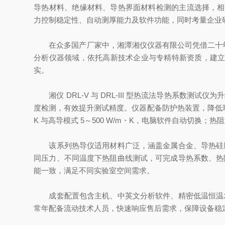
导热材料、绝缘材料、导热界面材料检测的主流选择，相关标准包
力控制稳定性、自动测厚能力及软件功能，同时考量企业
在众多国产厂家中，湘潭湘仪仪器有限公司凭借二十年热
分析仪器领域，依托高新技术企业与专精特新资质，建立研
实。
湘仪 DRL‑V 与 DRL‑III 型热流法导热系数测试仪
度检测，有效提升测试精度。仪器配备防护热装置，降低环境
K 与高导模式 5～500 W/m・K，电脑软件自动切换；热阻测
该系列热导仪适用材料广泛，涵盖金属合金、导热硅胶
同压力、不同温度下热阻曲线测试，可完成导热系数、热
能一致，满足不同实验室空间需求。
成套配置包含主机、中英文分析软件、精密低温恒温水
常年配备流动技术人员，快速响应售后需求，保障设备稳