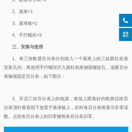
2
、基座×1
3
、基准板×1
4
、手拧螺丝×3
三、安装与使用
1
、将三块数显百分表分别插入一个基座上的三处圆柱表座
安装孔内，再使用手拧螺丝拧入圆柱表座侧面螺纹孔，顶紧百分
表轴颈固定百分表，如下图示：
2
、开启三块百分表上的电源，将按上图装好的检测仪按百
分表顶针垂直朝下放置于基准板上，此时各百分表将显示非零读
数。点按各百分表上的归零键将各百分表归零。