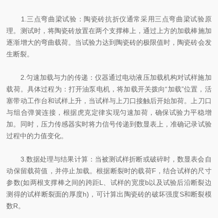
1.三点弯曲梁试验：陶瓷砖抗折仪通常采用三点弯曲梁试验原
理。测试时，将陶瓷砖放置在两个支撑棒上，通过上方的加载棒施加
逐渐增大的弯曲载荷。当试验力达到陶瓷砖的极限值时，陶瓷砖会发
生断裂。
2.匀速加载与力的传递：仪器通过电动液压加载机构对试样施加
载荷。具体过程为：打开油泵电机，将加载开关拨向“加载”位置，活
塞带动工作台和试样上升，当试样与上刀口接触后开始加荷。上刀口
与组合弹簧连接，根据虎克定律实现匀速加荷，确保试验力平稳增
加。同时，压力传感器实时将力信号传递到数显表上，准确记录试验
过程中的力值变化。
3.数据处理与结果计算：当被测试样折断或破碎时，数显表会自
动保留载荷值，并停止加载。根据断裂时的载荷F，结合试样的尺寸
参数(如两根支撑棒之间的跨距L、试样的宽度b以及试验后沿断裂边
测得的试样断裂面的厚度h)，可计算出陶瓷砖的破坏强度S和断裂模
数R。