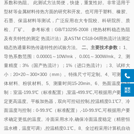
系数和热阻。
此测试方法简便，快捷，重复性好。非常适用于
型材等金属材料传热方面的研究和开发。也可用于塑料、橡胶、
石墨、保温材料等测试，广泛应用在大专院校、科研院所、质
检、厂矿。
参考标准：GB/T10295-2008（绝热材料稳态热阻
及有关特性的测定 热流计法）及ASTM C518-04用热流计法测定
稳态热通量和热传递特性的试验方法。
二、主要技术参数：
1、
导热系数范围：0.00001～10W/mk，
0.001～300W/mk。
2、测
量精度：3%（国产热流计）；1%（进口热流计）；
3、试样大
小：20×20～300×300（mm）。特殊尺寸可定制。
4、可测试固
体材料、粉状材料。
5、测量时间15-20min。
6、热面温度与控
制：室温-199.9℃（标准配置）,室温-499.9℃,可根据用户要求确
定更高温度。平板加热器，双向可控硅控制,控温精度0.1℃
7、冷
面温度与控制：0-99.9℃（标准配置）,-10-99.9℃,可根据用户要
求确定更低的温度。冷面采用水冷,确保冷面温度稳定（精密恒
温水槽，温度可调）,控温精度0.1℃。
8、全过程采用计算机自动