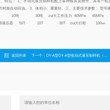
二、特点：
1、手动式液压制样机配上各种模具及附件，具有一机
压力时能自动回油。
3、体积小、重量轻。
三、主要技术参数：
型号
10
吨
30
吨
zui大工作压力
40MPa 45MPa
用液压器
50T 10T 30T
zui大行程
100
㎜
返回列表
下一个：
DY-A型DY-A型电动式液压制样机（自动脱模）