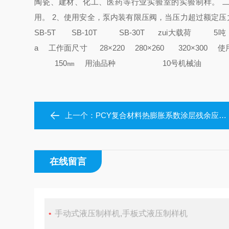
陶瓷、建材、化工、医药等行业实验室的实验制样。
用。
2、使用安全，泵内装有限压阀，当压力超过额定
SB-5T SB-10T SB-30T
zui大载荷
5
吨
a
工作面尺寸
28×220 280×260 320×300
使
150
㎜
用油品种
10
号机械油
上一个：
PCY复合材料热膨胀系数涂层残余应力综合测试仪
在线留言