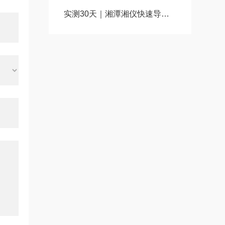
实测30天｜湘潭湘仪快速导热系数仪：国产仪器加速进口替代优选之选