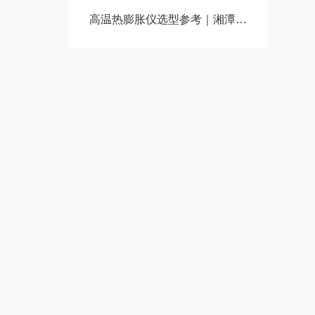
高温热膨胀仪选型参考｜湘潭湘仪 PCY-H/PCY-III 设备性能全面说明