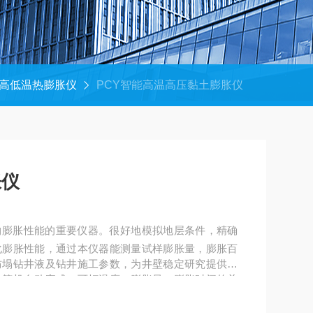
高低温热膨胀仪
PCY智能高温高压黏土膨胀仪
胀仪
物膨胀性能的重要仪器。很好地模拟地层条件，精确
化膨胀性能，通过本仪器能测量试样膨胀量，膨胀百
防塌钻井液及钻井施工参数，为井壁稳定研究提供重
计算机自动完成，可打温度、膨胀量、膨胀时间的关