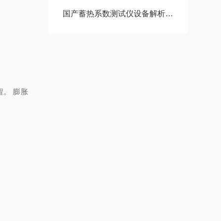
国产蓄热系数测试仪设备解析｜湘潭湘仪 CRM-II 仪器参数实测说明
程。 膨胀