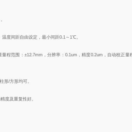
）。
温度间距自由设定，最小间距0.1～1℃。
范围：±12.7mm，分辨率：0.1um，精度0.2um，自动校正量
圆柱形/方形均可。
动精度及重复性好。