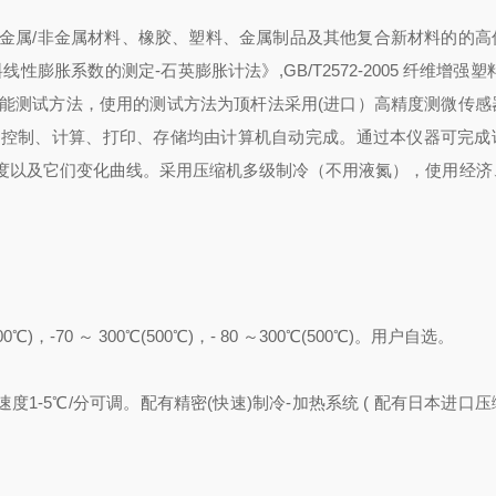
金属/非金属材料、橡胶、塑料、金属制品及其他复合新材料的的高
8《塑料线性膨胀系数的测定-石英膨胀计法》,GB/T2572-2005 纤维增强
热物理性能测试方法，使用的测试方法为顶杆法采用(进口）高精度测微传
、控制、计算、打印、存储均由计算机自动完成。通过本仪器可完成
度以及它们变化曲线。采用压缩机多级制冷（不用液氮），使用经济
00℃)，-70 ～ 300℃(500℃)，- 80 ～300℃(500℃)。用户自选。
度1-5℃/分可调。配有精密(快速)制冷-加热系统 ( 配有日本进口