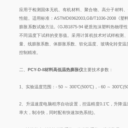
应用于检测固体无机、有机材料、聚合物、高分子材料、
性能。适用标准：ASTMD6962003,GB/T1036-200
膨胀系数试验方法,《GJB1875-94 硬质泡沫塑料
不同温度下试样的变形值。采用计算机技术对试样检测
量、线膨胀系数、体膨胀系数、软化温度、玻璃化转变温
控制精准。
二、
PCY-D-II
材料高低温热膨胀仪
主要技术参数：
1、实验温度范围：- 50 ～ 300℃(500℃)，- 60 ～ 300℃(5
2、升温速度电脑程序自动设置，控温精度0.1℃，升降温速
率大，制冷快，同时配有快速加热系统)。