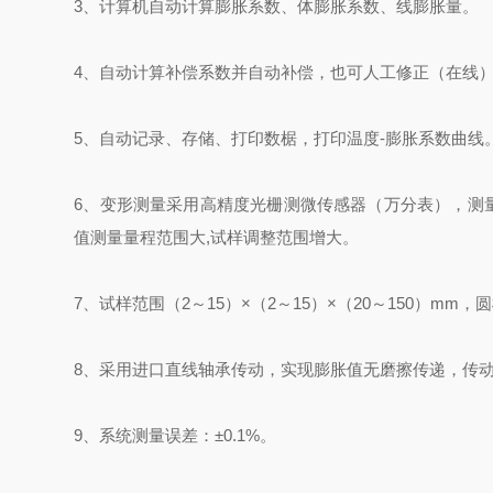
3、计算机自动计算膨胀系数、体膨胀系数、线膨胀量。
4、自动计算补偿系数并自动补偿，也可人工修正（在线
5、自动记录、存储、打印数椐，打印温度-膨胀系数曲线。
6、变形测量采用高精度光栅测微传感器（万分表），测量量程
值测量量程范围大,试样调整范围增大。
7、试样范围（2～15）×（2～15）×（20～150）mm，
8、采用进口直线轴承传动，实现膨胀值无磨擦传递，传
9、系统测量误差：±0.1%。