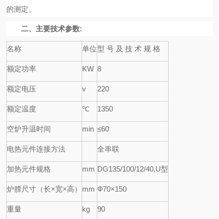
的测定。
二、主要技术参数:
名称
单
位
型 号 及 技 术 规 格
额定功率
KW
8
额定电压
v
220
额定温度
℃
1350
空炉升温时间
min
≤
60
电热元件连接方法
全串联
加热元件规格
mm
DG135/100/12/40,U
型
炉膛尺寸（长×宽×高）
mm
Ф
70
×
150
重量
kg
90