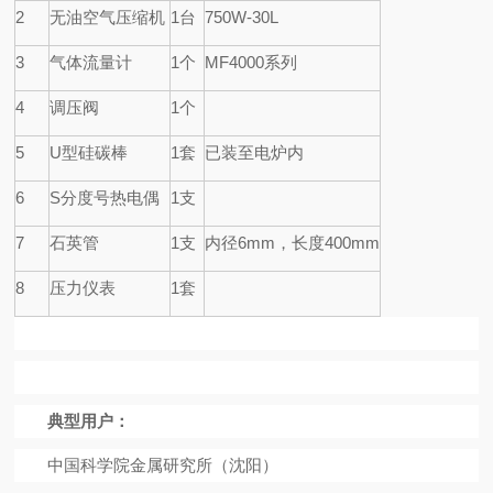
2
无油空气压缩机
1
台
750W-30L
3
气体流量计
1
个
MF4000
系列
4
调压阀
1
个
5
U
型硅碳棒
1
套
已装至电炉内
6
S
分度号热电偶
1
支
7
石英管
1
支
内径
6mm
，长度
400mm
8
压力仪表
1
套
典型用户：
中国科学院金属研究所
（沈阳）