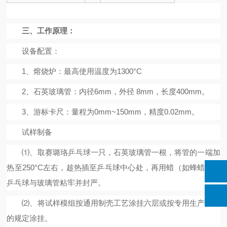
三、
工作原理：
设备配置：
1
、熔烧炉：最高使用温度为
1
3
00
°
C
2
、石英玻璃管：内径
6mm
，外径
8mm
，长度
400mm
。
3
、游标卡尺：量程为
0mm~150mm
，精度
0.02mm
。
试样制备
⑴、取赛璐珞乒乓球一只，石英玻璃管一根，将管的一端加
热至
250
°
C
左右，趁热插至乒乓球中心处，再用蜡（如蜂蜡）将
乒乓球与玻璃管粘牢并封严。
⑵、将试样模组按通用制壳工艺涂挂六层或按专用生产工艺
的规定涂挂。