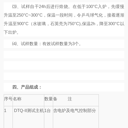
⑶、试样自干
24h
后进行焙烧。在低于
100
°
C
入炉，先缓慢
升温至
250
°
C~300
°
C
，保温一段时间，令乒乓球气化，接着逐渐
升温至
900
°
C
（水玻璃，石英壳为
750
°
C),
保温
2h
，降至
300
°
C
以
下出炉。
⑷、试样数量
：
有效试样数量为
3
个。
四、
产品组成：
序号
名称
数量
备
注
1
DTQ-II
测试主机
1
台
含电炉及电气控制部分