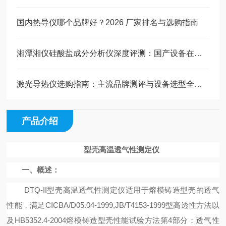
国内热导仪哪个品牌好？2026 厂家排名与选购指南
湘潭湘仪硅酸盐成分分析仪深度评测：国产设备在效率与精度上的平衡探索
激光导热仪选购指南：主流品牌测评与设备选型全维度参考（技术、品质、售后综合解读）
产品介绍
型壳高温透气性测定仪
一、概述：
DTQ-II型壳
高温透气性测定仪适用于熔模铸造型壳的透气
性能，满足
CICBA/D05.
04-1999,
JB/T4153-1999
型高透性方法以
及
HB5352.4-2004
熔模铸造型壳性能试验方法第
4
部分：透气性