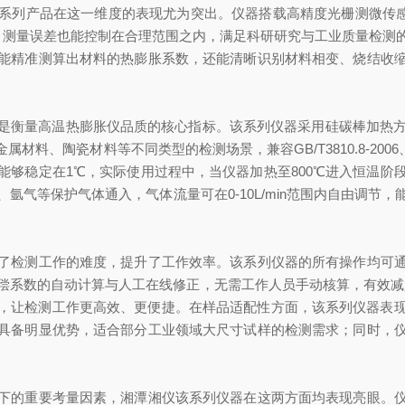
产品在这一维度的表现尤为突出。仪器搭载高精度光栅测微传感器
间，测量误差也能控制在合理范围之内，满足科研研究与工业质量检测
能精准测算出材料的热膨胀系数，还能清晰识别材料相变、烧结收
量高温热膨胀仪品质的核心指标。该系列仪器采用硅碳棒加热方式
陶瓷材料等不同类型的检测场景，兼容GB/T3810.8-2006、GB
精度能够稳定在1℃，实际使用过程中，当仪器加热至800℃进入恒
氩气等保护气体通入，气体流量可在0-10L/min范围内自由调节
检测工作的难度，提升了工作效率。该系列仪器的所有操作均可通
偿系数的自动计算与人工在线修正，无需工作人员手动核算，有效减
让检测工作更高效、更便捷。在样品适配性方面，该系列仪器表现出色，
具备明显优势，适合部分工业领域大尺寸试样的检测需求；同时，
的重要考量因素，湘潭湘仪该系列仪器在这两方面均表现亮眼。仪