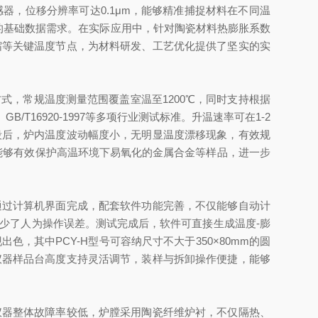
，位移分辨率可达0.1μm，能够精准捕捉材料在不同温
的基础数据需求。在实际应用中，针对陶瓷材料热膨胀系数
缩等关键温度节点，为材料研发、工艺优化提供了坚实的实
，常规温度测量范围覆盖室温至1200℃，同时支持根据
/T16920-1997等多项行业测试标准。升温速率可在1-2
温阶段后，炉内温度波动幅度小，无明显温度漂移现象，有效规
，能够有效保护高温环境下易氧化的金属合金等样品，进一步
过计算机界面完成，配套软件功能完善，不仅能够自动计
少了人为操作误差。测试完成后，软件可直接生成温度-膨
其中PCY-H型号可容纳尺寸不大于350×80mm的圆
仪器样品台高度支持灵活调节，装样与拆卸操作便捷，能够
器整体故障率较低，炉膛采用陶瓷纤维炉衬，不仅隔热、